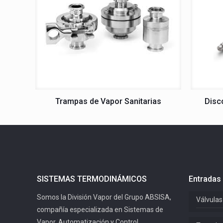
Trampas de Vapor Sanitarias
Disc
SISTEMAS TERMODINÁMICOS
Entradas 
Somos la División Vapor del Grupo ABSISA,
Válvulas
compañía especializada en Sistemas de
Vapor, Automatización y Control.