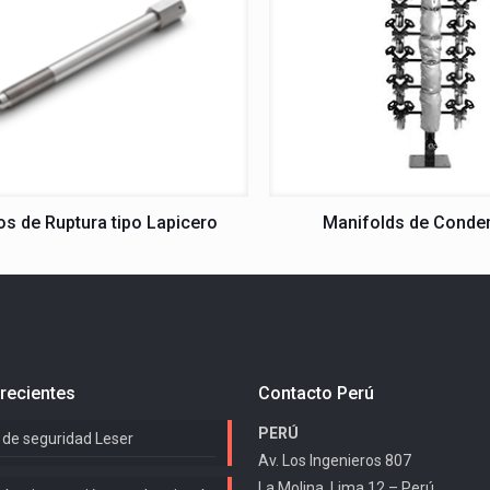
os de Ruptura tipo Lapicero
Manifolds de Conde
recientes
Contacto Perú
PERÚ
 de seguridad Leser
Av. Los Ingenieros 807
La Molina, Lima 12 – Perú