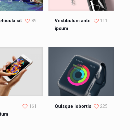
ehicula sit
Vestibulum ante
89
111
ipsum
Quisque lobortis
161
225
ntum