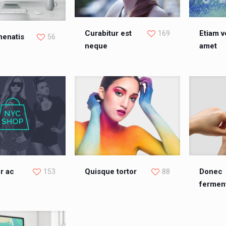
Curabitur est
Etiam v
169
nenatis
56
neque
amet
r ac
Quisque tortor
Donec
153
88
ferme