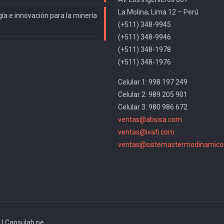
La Molina, Lima 12 – Perú
ía e innovación para la minería
(+511) 348-9945
(+511) 348-9946
(+511) 348-1978
(+511) 348-1976
Celular 1: 998 197 249
Celular 2: 989 205 901
Celular 3: 980 986 672
ventas@absisa.com
ventas@ivafi.com
ventas@sistemastermodinamico
| Capsulab.pe