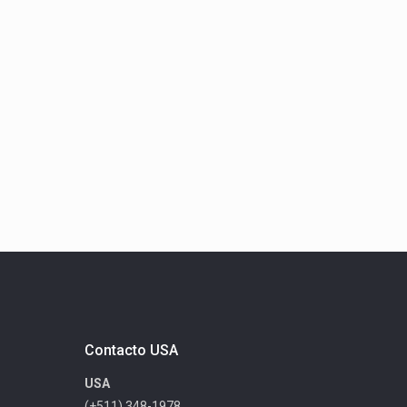
Contacto USA
USA
(+511) 348-1978