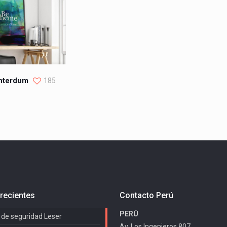
interdum
185
recientes
Contacto Perú
PERÚ
 de seguridad Leser
Av. Los Ingenieros 807