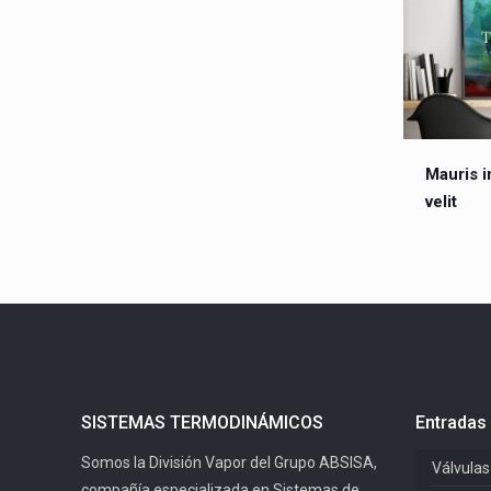
Mauris 
velit
SISTEMAS TERMODINÁMICOS
Entradas 
Somos la División Vapor del Grupo ABSISA,
Válvulas
compañía especializada en Sistemas de