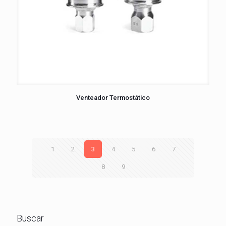
Venteador Termostático
1
2
3
4
5
6
7
8
9
Buscar